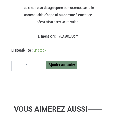
Table noire au design épuré et moderne, parfaite
comme table d’appoint ou comme élément de
décoration dans votre salon.
Dimensions : 70X30X30cm
quantité
Disponibilité :
En stock
de
SELLETTE
METAL
Ajouter au panier
-
+
NOIR
PM
VOUS AIMEREZ AUSSI