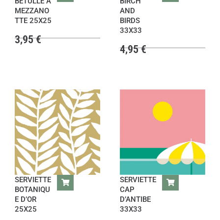
BETULLE A
BIRCH
MEZZANO
AND
TTE 25X25
BIRDS
33X33
3,95
€
4,95
€
SERVIETTE
SERVIETTE
BOTANIQU
CAP
E D’OR
D’ANTIBE
25X25
33X33