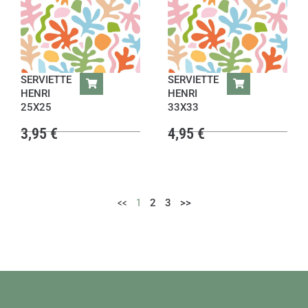
SERVIETTE
SERVIETTE
HENRI
HENRI
25X25
33X33
3,95
€
4,95
€
<<
1
2
3
>>