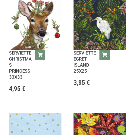
SERVIETTE
SERVIETTE
CHRISTMA
EGRET
S
ISLAND
PRINCESS
25X25
33X33
3,95
€
4,95
€