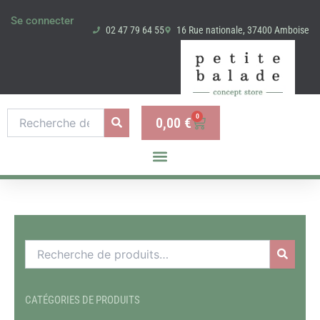
Aller
Se connecter
au
02 47 79 64 55
16 Rue nationale, 37400 Amboise
contenu
Recherche
0
0,00
€
Panier
pour :
Recherche
pour :
CATÉGORIES DE PRODUITS