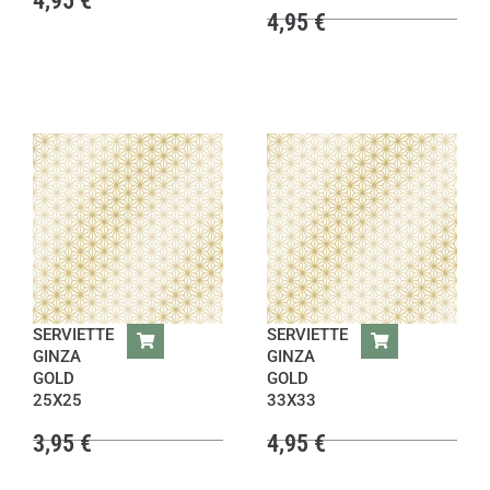
4,95
€
4,95
€
SERVIETTE
SERVIETTE
GINZA
GINZA
GOLD
GOLD
25X25
33X33
3,95
€
4,95
€