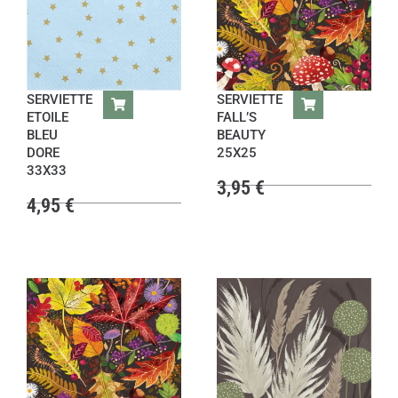
SERVIETTE
SERVIETTE
ETOILE
FALL’S
BLEU
BEAUTY
DORE
25X25
33X33
3,95
€
4,95
€