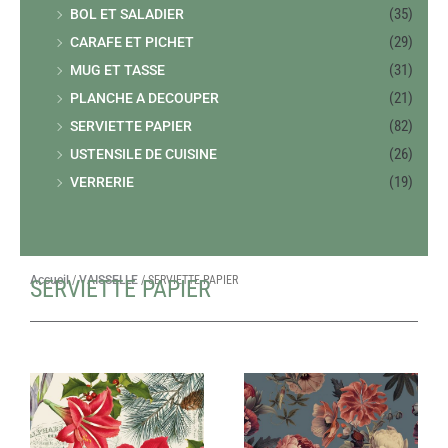
(35)
BOL ET SALADIER
(29)
CARAFE ET PICHET
(31)
MUG ET TASSE
(21)
PLANCHE A DECOUPER
(82)
SERVIETTE PAPIER
(26)
USTENSILE DE CUISINE
(19)
VERRERIE
Accueil
/
VAISSELLE
/ SERVIETTE PAPIER
SERVIETTE PAPIER
Page
Page
Page