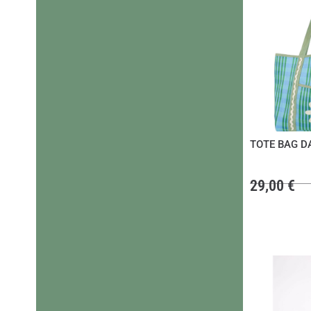
TOTE BAG D
29,00
€