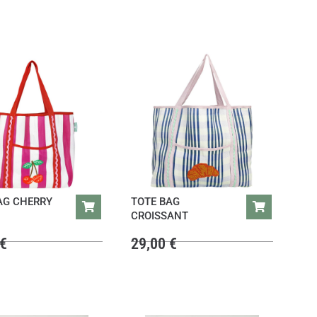
AG CHERRY
TOTE BAG
CROISSANT
€
29,00
€