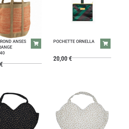
 ROND ANSES
POCHETTE ORNELLA
RANGE
40
20,00
€
€