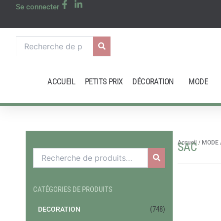
Aller
Se connecter
au
contenu
Recherche
pour :
ACCUEIL
PETITS PRIX
DÉCORATION
MODE
Accueil
/
MODE
SAC
Recherche
pour :
CATÉGORIES DE PRODUITS
(748)
DECORATION