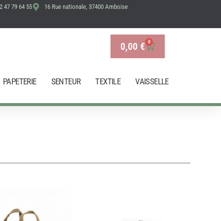
2 47 79 64 55
16 Rue nationale, 37400 Amboise
0
0,00
€
Panier
PAPETERIE
SENTEUR
TEXTILE
VAISSELLE