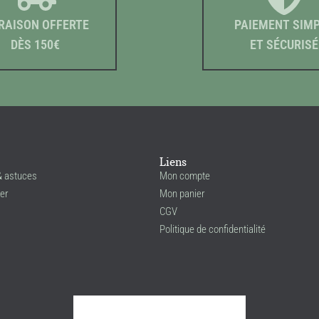
RAISON OFFERTE
PAIEMENT SIM
DÈS 150€
ET SÉCURISÉ
Liens
& astuces
Mon compte
er
Mon panier
CGV
Politique de confidentialité