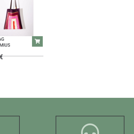
AG
IMIUS
€