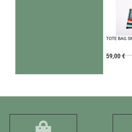
TOTE BAG S
59,00
€