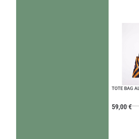
TOTE BAG A
59,00
€