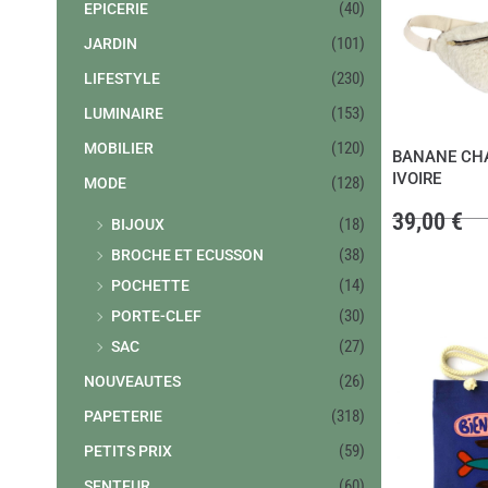
(40)
EPICERIE
(101)
JARDIN
(230)
LIFESTYLE
(153)
LUMINAIRE
(120)
MOBILIER
BANANE CH
IVOIRE
(128)
MODE
39,00
€
(18)
BIJOUX
(38)
BROCHE ET ECUSSON
(14)
POCHETTE
(30)
PORTE-CLEF
(27)
SAC
(26)
NOUVEAUTES
(318)
PAPETERIE
(59)
PETITS PRIX
(60)
SENTEUR