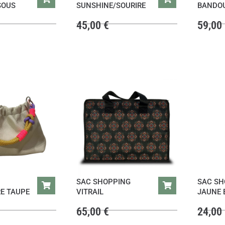
t
SOUS
SUNSHINE/SOURIRE
BANDOU
45,00
€
59,00
:
3
0
,
0
0
€
.
SAC SHOPPING
SAC SH
E TAUPE
VITRAIL
JAUNE 
65,00
€
24,00