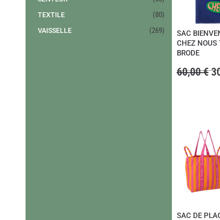
(80)
TEXTILE
(269)
VAISSELLE
SAC BIENVE
CHEZ NOUS 
BRODE
60,00
€
3
L
e
p
r
i
x
i
n
i
t
i
a
l
é
SAC DE PLA