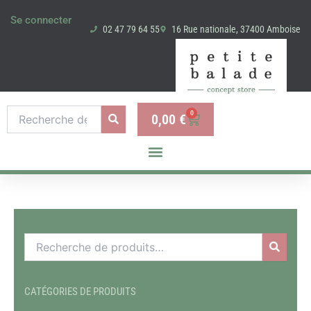
Aller
Se connecter
au
02 47 79 64 55
16 Rue nationale, 37400 Amboise
contenu
Recherche
0
0,00
€
Panier
pour :
Recherche
pour :
CATÉGORIES DE PRODUITS