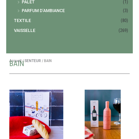
(1)
PALET
(3)
PARFUM D’AMBIANCE
(80)
TEXTILE
(269)
VAISSELLE
Accueil
/
SENTEUR
/ BAIN
BAIN