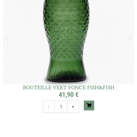
BOUTEILLE VERT FONCE FISH&FISH
41,90
€
q
-
+
u
a
n
t
i