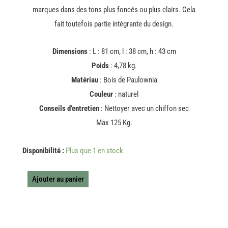
marques dans des tons plus foncés ou plus clairs. Cela
fait toutefois partie intégrante du design.
Dimensions
: L : 81 cm, l : 38 cm, h : 43 cm
Poids
: 4,78 kg.
Matériau
: Bois de Paulownia
Couleur
: naturel
Conseils d’entretien
: Nettoyer avec un chiffon sec
Max 125 Kg.
quantité
Disponibilité :
Plus que 1 en stock
de
PETIT
BANC
Ajouter au panier
NADI
BOIS
NATUREL