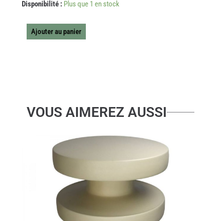
quantité
Disponibilité :
Plus que 1 en stock
de
BIBLIOTHEQUE
ZEP
Ajouter au panier
BAMBOU
L66XH105XW37CM
VOUS AIMEREZ AUSSI