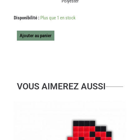
Polyester
quantité
Disponibilité :
Plus que 1 en stock
de
MIFFY
ECO
Ajouter au panier
VELOURS
COTELE
VIEUX
ROSE
VOUS AIMEREZ AUSSI