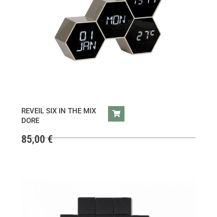
REVEIL SIX IN THE MIX
DORE
85,00
€