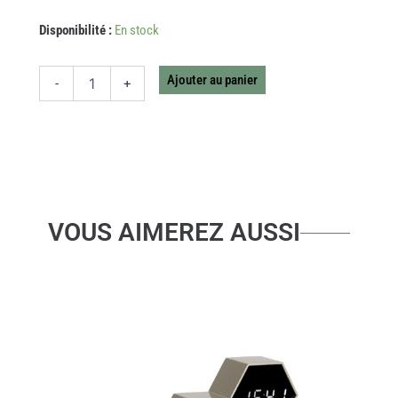
quantité
Disponibilité :
En stock
de
MINA
M
Ajouter au panier
-
+
LEXON
X
PANTONE
SAND
VOUS AIMEREZ AUSSI