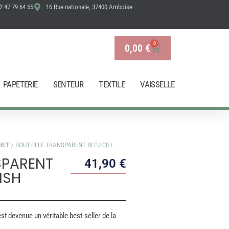
2 47 79 64 55
16 Rue nationale, 37400 Amboise
BLEU
CIEL
FISH&FISH
0
0,00
€
Panier
PAPETERIE
SENTEUR
TEXTILE
VAISSELLE
HET
/ BOUTEILLE TRANSPARENT BLEU CIEL
SPARENT
41,90
€
ISH
st devenue un véritable best-seller de la