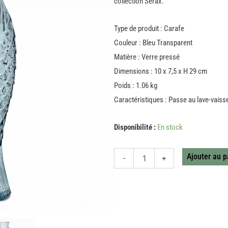
collection Serax.
Type de produit : Carafe
Couleur : Bleu Transparent
Matière : Verre pressé
Dimensions : 10 x 7,5 x H 29 cm
Poids : 1.06 kg
Caractéristiques : Passe au lave-vais
quantité
Disponibilité :
En stock
de
BOUTEILLE
TRANSPARENT
Ajouter au p
-
+
BLEU
CIEL
FISH&FISH