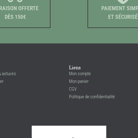
RAISON OFFERTE
PAIEMENT SIM
DÈS 150€
ET SÉCURISÉ
Liens
& astuces
Mon compte
er
Mon panier
CGV
Politique de confidentialité