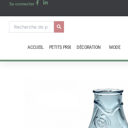
Aller
Se connecter
au
contenu
Recherche
pour :
ACCUEIL
PETITS PRIX
DÉCORATION
MODE