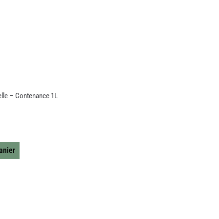
selle – Contenance 1L
anier