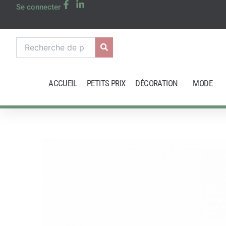
Aller
Se connecter
au
contenu
Recherche
pour :
ACCUEIL
PETITS PRIX
DÉCORATION
MODE