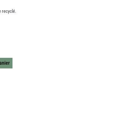
e recyclé.
anier