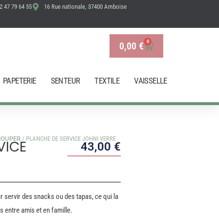
2 47 79 64 55
16 Rue nationale, 37400 Amboise
SERVICE
JOHNI
VERRE
0
0,00
€
Panier
PAPETERIE
SENTEUR
TEXTILE
VAISSELLE
COUPER
/ PLANCHE DE SERVICE JOHNI VERRE
VICE
43,00
€
r servir des snacks ou des tapas, ce qui la
s entre amis et en famille.