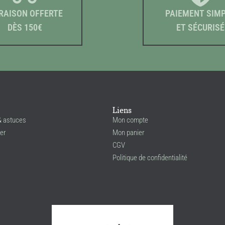
RAISON OFFERTE
PAIEMENT SIM
DÈS 150€
ET SÉCURISÉ
Liens
& astuces
Mon compte
er
Mon panier
CGV
Politique de confidentialité