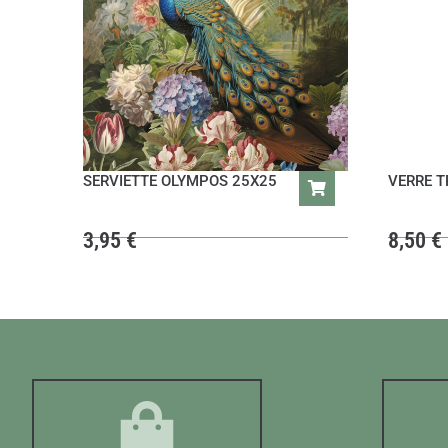
SERVIETTE OLYMPOS 25X25
VERRE T
3,95
€
8,50
€