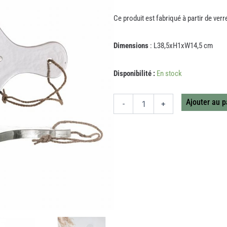
Ce produit est fabriqué à partir de verr
Dimensions
: L38,5xH1xW14,5 cm
quantité
Disponibilité :
En stock
de
PLANCHE
DE
Ajouter au p
-
+
SERVICE
JOHNI
VERRE