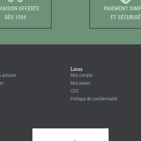
RAISON OFFERTE
PAIEMENT SIM
DÈS 150€
ET SÉCURISÉ
Liens
& astuces
Mon compte
er
Mon panier
CGV
Politique de confidentialité