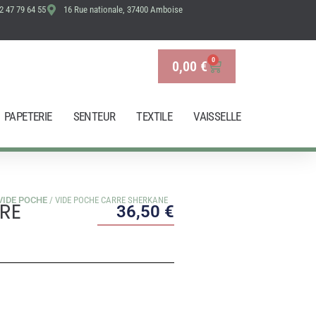
2 47 79 64 55
16 Rue nationale, 37400 Amboise
CARRE
SHERKANE
0
0,00
€
Panier
PAPETERIE
SENTEUR
TEXTILE
VAISSELLE
VIDE POCHE
/ VIDE POCHE CARRE SHERKANE
RE
36,50
€