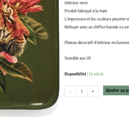
Intérieur verni
Produit fabriqué à la main
L’impression et les couleurs peuvent va
Nettoyer avec un chiffon humide ou se
Plateau décoratif d’intérieur exclusive
Sensible aux UV
quantité
Disponibilité :
En stock
de
VIDE
POCHE
Ajouter au p
-
+
CARRE
SHERKANE