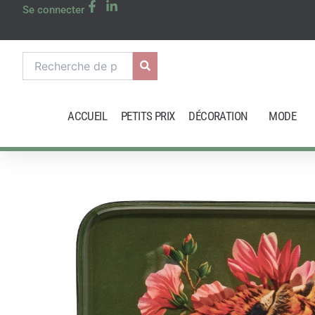
Aller
Se connecter
au
contenu
Recherche
pour :
ACCUEIL
PETITS PRIX
DÉCORATION
MODE