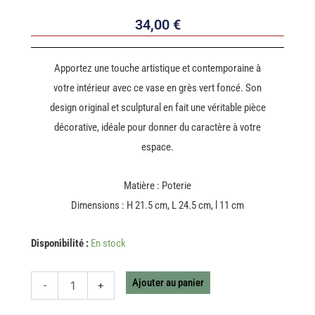
34,00
€
Apportez une touche artistique et contemporaine à
votre intérieur avec ce vase en grès vert foncé. Son
design original et sculptural en fait une véritable pièce
décorative, idéale pour donner du caractère à votre
espace.
Matière : Poterie
Dimensions : H 21.5 cm, L 24.5 cm, l 11 cm
quantité
Disponibilité :
En stock
de
VASE
JEANNE
Ajouter au panier
-
+
GRES
VERT