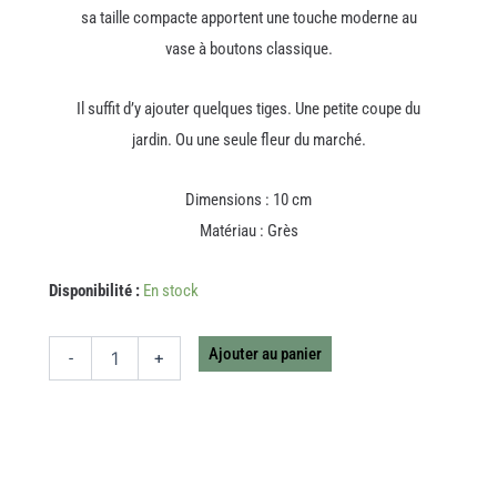
sa taille compacte apportent une touche moderne au
vase à boutons classique.
Il suffit d’y ajouter quelques tiges. Une petite coupe du
jardin. Ou une seule fleur du marché.
Dimensions : 10 cm
Matériau : Grès
quantité
Disponibilité :
En stock
de
VASE
BLOOMING
Ajouter au panier
-
+
BLANC