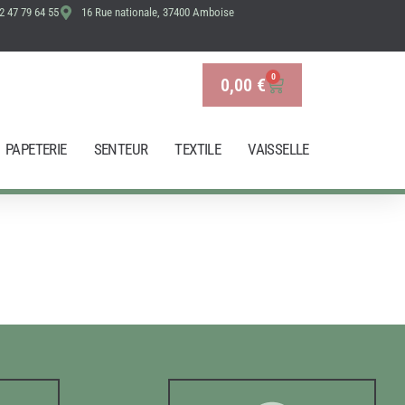
2 47 79 64 55
16 Rue nationale, 37400 Amboise
0
0,00
€
Panier
PAPETERIE
SENTEUR
TEXTILE
VAISSELLE