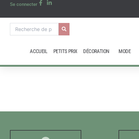
Aller
Se connecter
au
contenu
Recherche
pour :
ACCUEIL
PETITS PRIX
DÉCORATION
MODE