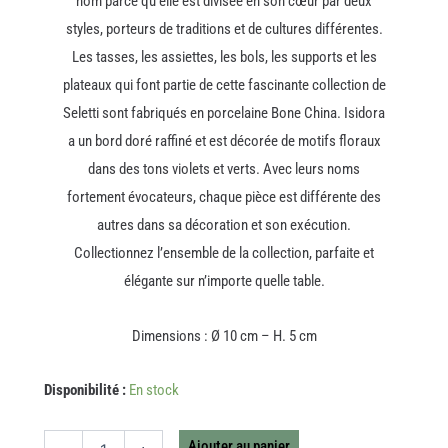
nom parce qu’elle est divisée en son cœur par deux
styles, porteurs de traditions et de cultures différentes.
Les tasses, les assiettes, les bols, les supports et les
plateaux qui font partie de cette fascinante collection de
Seletti sont fabriqués en porcelaine Bone China. Isidora
a un bord doré raffiné et est décorée de motifs floraux
dans des tons violets et verts. Avec leurs noms
fortement évocateurs, chaque pièce est différente des
autres dans sa décoration et son exécution.
Collectionnez l’ensemble de la collection, parfaite et
élégante sur n’importe quelle table.
Dimensions : Ø 10 cm – H. 5 cm
quantité
Disponibilité :
En stock
de
TASSE
A
Ajouter au panier