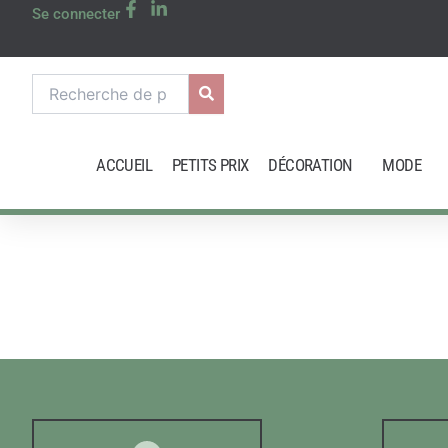
Aller
Se connecter
au
contenu
Recherche
pour :
ACCUEIL
PETITS PRIX
DÉCORATION
MODE