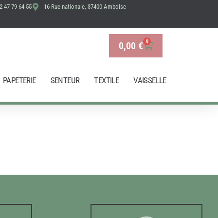
2 47 79 64 55
16 Rue nationale, 37400 Amboise
0
0,00
€
Panier
PAPETERIE
SENTEUR
TEXTILE
VAISSELLE