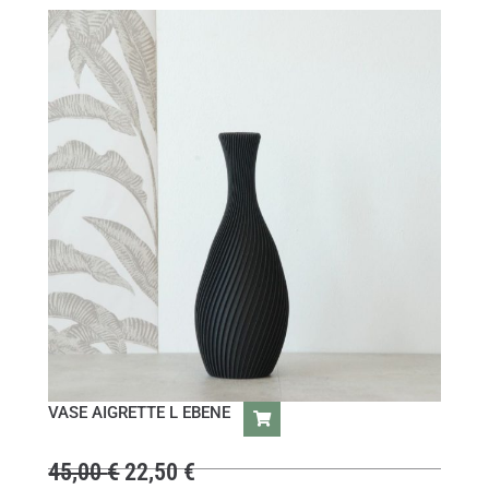
VASE AIGRETTE L EBENE
45,00
€
22,50
€
L
L