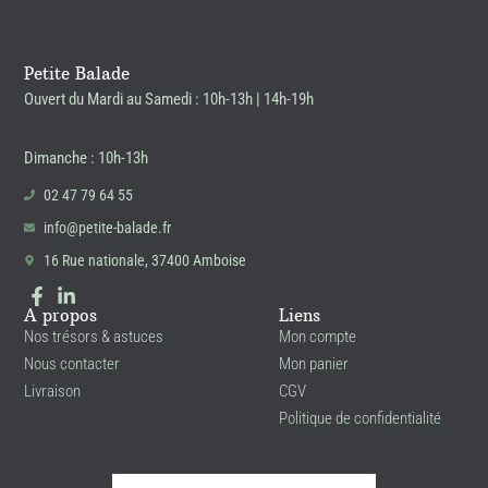
5
0
,
0
€
Petite Balade
0
.
Ouvert du Mardi au Samedi : 10h-13h | 14h-19h
€
.
Dimanche : 10h-13h
02 47 79 64 55
info@petite-balade.fr
16 Rue nationale, 37400 Amboise
A propos
Liens
Nos trésors & astuces
Mon compte
Nous contacter
Mon panier
Livraison
CGV
Politique de confidentialité