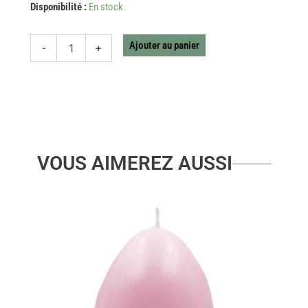
quantité
Disponibilité :
En stock
de
SOUS
VERRES
Ajouter au panier
-
+
MADRID
SET
OF
4
VOUS AIMEREZ AUSSI