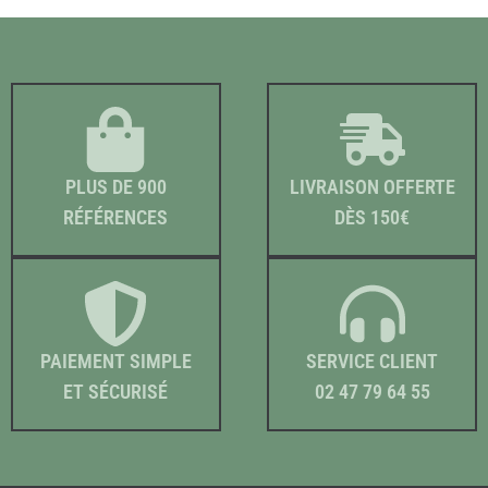
e
e
p
p
r
r
i
i
x
x
i
a
n
c
i
t
PLUS DE 900
LIVRAISON OFFERTE
t
u
RÉFÉRENCES
DÈS 150€
i
e
a
l
l
e
é
s
t
t
a
PAIEMENT SIMPLE
SERVICE CLIENT
i
:
ET SÉCURISÉ
02 47 79 64 55
t
2
2
:
,
4
5