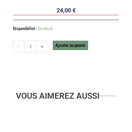
24,00
€
quantité
Disponibilité :
En stock
de
SOCLE
AIMANTE
Ajouter au panier
-
+
APLO
CACTUS
VOUS AIMEREZ AUSSI