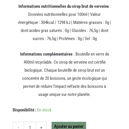
Informations nutritionnelles du sirop brut de verveine
:
Données nutritionnelles pour 100ml | Valeur
énergétique : 304kcal / 1298 kJ | Matières grasses : 0g |
dont acides gras saturés : 0g | Glucides : 76,5g | dont
sucres : 76,5g | Protéines : 0g | Sel : 0g
Informations complémentaires
: Bouteille en verre de
400ml recyclable. Ce sirop de verveine est certifié
biologique. Chaque bouteille de sirop brut est un
concentré de 20 boissons, un geste écologique qui
permet de réduire l’impact néfaste des boissons à
usage unique sur notre planète.
quantité
Disponibilité :
En stock
de
SIROP
VERVEINE
Ajouter au panier
-
+