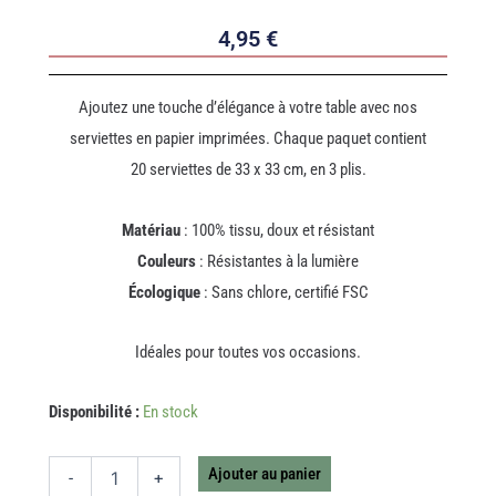
4,95
€
Ajoutez une touche d’élégance à votre table avec nos
serviettes en papier imprimées. Chaque paquet contient
20 serviettes de 33 x 33 cm, en 3 plis.
Matériau
: 100% tissu, doux et résistant
Couleurs
: Résistantes à la lumière
Écologique
: Sans chlore, certifié FSC
Idéales pour toutes vos occasions.
quantité
Disponibilité :
En stock
de
SERVIETTE
SCRITTURA
Ajouter au panier
-
+
33X33