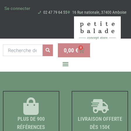
Aller
Se connecter
au
02 47 79 64 55
16 Rue nationale, 37400 Amboise
contenu
Recherche
0
0,00
€
Panier
pour :
PLUS DE 900
LIVRAISON OFFERTE
RÉFÉRENCES
DÈS 150€