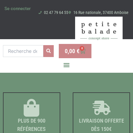
Aller
Se connecter
au
02 47 79 64 55
16 Rue nationale, 37400 Amboise
contenu
Recherche
0
0,00
€
Panier
pour :
PLUS DE 900
LIVRAISON OFFERTE
RÉFÉRENCES
DÈS 150€