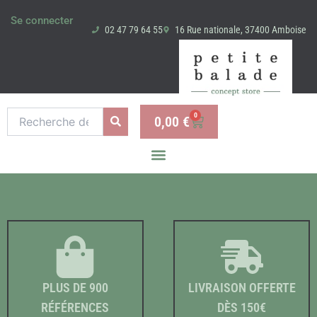
Aller
Se connecter
au
02 47 79 64 55
16 Rue nationale, 37400 Amboise
contenu
Recherche
0
0,00
€
Panier
pour :
PLUS DE 900
LIVRAISON OFFERTE
RÉFÉRENCES
DÈS 150€