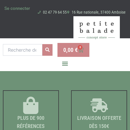
Aller
Se connecter
au
02 47 79 64 55
16 Rue nationale, 37400 Amboise
contenu
Recherche
0
0,00
€
Panier
pour :
PLUS DE 900
LIVRAISON OFFERTE
RÉFÉRENCES
DÈS 150€