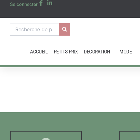
Aller
Se connecter
au
contenu
Recherche
pour :
ACCUEIL
PETITS PRIX
DÉCORATION
MODE