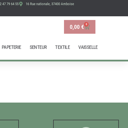
2 47 79 64 55
16 Rue nationale, 37400 Amboise
0
0,00
€
Panier
PAPETERIE
SENTEUR
TEXTILE
VAISSELLE