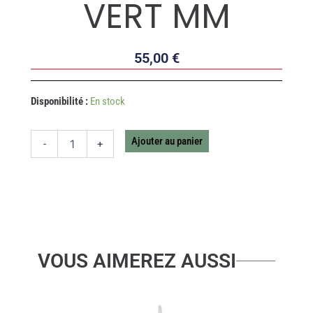
VERT MM
55,00
€
quantité
Disponibilité :
En stock
de
POT
METAL
Ajouter au panier
-
+
AVEC
SOUCOUPE
VERT
MM
VOUS AIMEREZ AUSSI