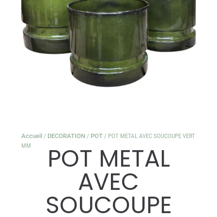
Accueil
/
DECORATION
/
POT
/ POT METAL AVEC SOUCOUPE VERT
MM
POT METAL
AVEC
SOUCOUPE