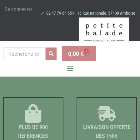
Aller
Se connecter
au
02 47 79 64 55
16 Rue nationale, 37400 Amboise
contenu
Recherche
0
0,00
€
Panier
pour :
PLUS DE 900
LIVRAISON OFFERTE
RÉFÉRENCES
DÈS 150€