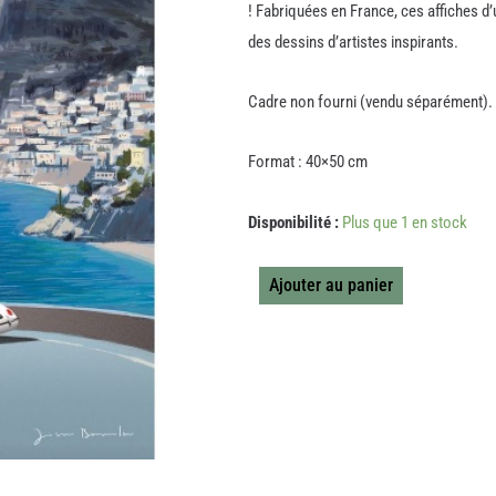
! Fabriquées en France, ces affiches d
des dessins d’artistes inspirants.
Cadre non fourni (vendu séparément).
Format : 40×50 cm
quantité
Disponibilité :
Plus que 1 en stock
de
POSTER
JASON
Ajouter au panier
BROOKS
19
ITALIAN
VIBES