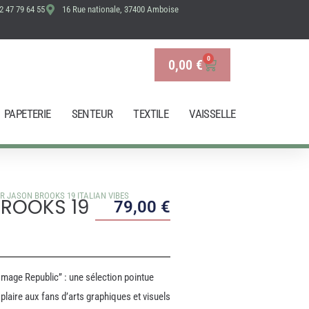
2 47 79 64 55
16 Rue nationale, 37400 Amboise
BROOKS
19
ITALIAN
VIBES
0
0,00
€
Panier
PAPETERIE
SENTEUR
TEXTILE
VAISSELLE
R JASON BROOKS 19 ITALIAN VIBES
BROOKS 19
79,00
€
’Image Republic’’ : une sélection pointue
 plaire aux fans d’arts graphiques et visuels