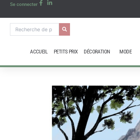
Aller
Se connecter
au
contenu
Recherche
pour :
ACCUEIL
PETITS PRIX
DÉCORATION
MODE