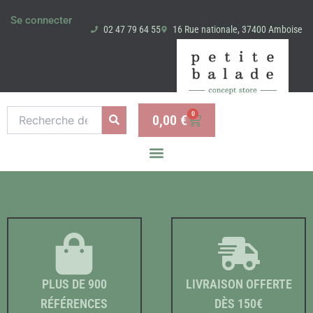
Aller
Se connecter
au
02 47 79 64 55
16 Rue nationale, 37400 Amboise
contenu
Recherche
0
0,00
€
Panier
pour :
PLUS DE 900
LIVRAISON OFFERTE
RÉFÉRENCES
DÈS 150€