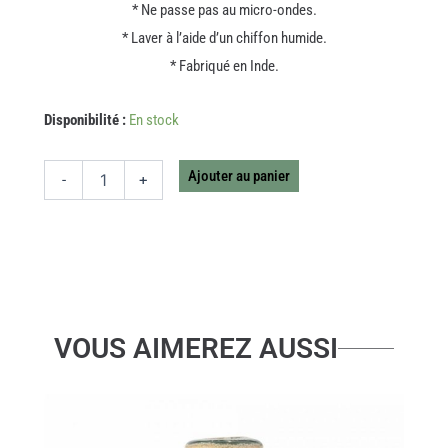
* Ne passe pas au micro-ondes.
* Laver à l’aide d’un chiffon humide.
* Fabriqué en Inde.
quantité
Disponibilité :
En stock
de
PLATEAU
SOLO
Ajouter au panier
-
+
SOUVENIR
DE
FAMILLE
VOUS AIMEREZ AUSSI