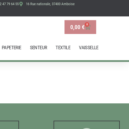
2 47 79 64 55
16 Rue nationale, 37400 Amboise
0
0,00
€
Panier
PAPETERIE
SENTEUR
TEXTILE
VAISSELLE