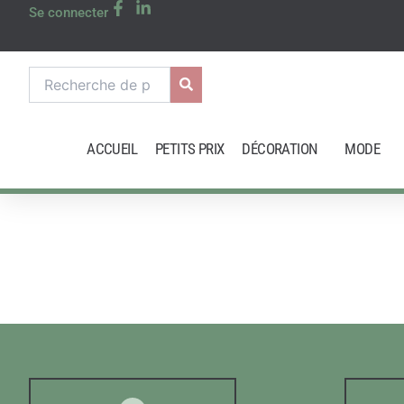
Aller
Se connecter
au
contenu
Recherche
pour :
ACCUEIL
PETITS PRIX
DÉCORATION
MODE