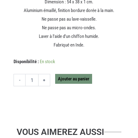
Dimension : 54 x 38 x 1 cm.
Aluminium émaillé, finition bordure dorée à la main.
Ne passe pas au lave-vaisselle.
Ne passe pas au micro-ondes.
Laver à l’aide d’un chiffon humide.
Fabriqué en Inde.
quantité
Disponibilité :
En stock
de
PLATEAU
PALMIER
Ajouter au panier
-
+
RECEPTION
VOUS AIMEREZ AUSSI