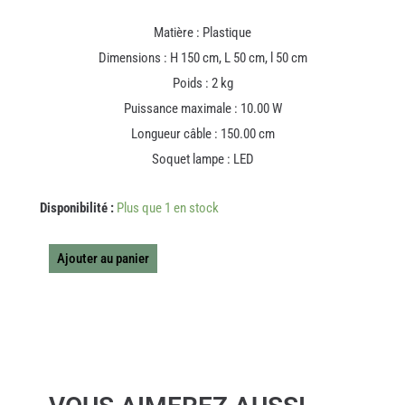
Matière : Plastique
Dimensions : H 150 cm, L 50 cm, l 50 cm
Poids : 2 kg
Puissance maximale : 10.00 W
Longueur câble : 150.00 cm
Soquet lampe : LED
quantité
Disponibilité :
Plus que 1 en stock
de
PLAFONNIER
FLEUR
Ajouter au panier
L
PETALES