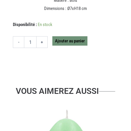
Matière : Bois
Dimensions : Ø7xH18 cm
quantité
Disponibilité :
En stock
de
PIECE
D'ECHECS
Ajouter au panier
-
+
DECORATIVE
BLANC
VOUS AIMEREZ AUSSI