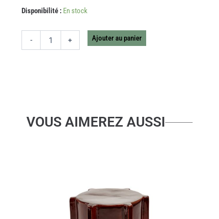
quantité
Disponibilité :
En stock
de
PATERE
DOUBLE
Ajouter au panier
-
+
BRONZE
PORCELAINE
NOIR
VOUS AIMEREZ AUSSI