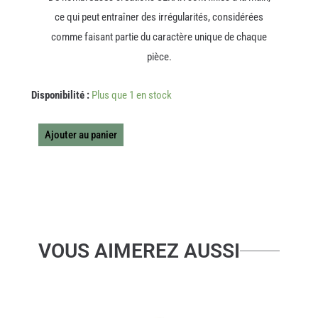
ce qui peut entraîner des irrégularités, considérées
comme faisant partie du caractère unique de chaque
pièce.
quantité
Disponibilité :
Plus que 1 en stock
de
MIROIR
NOIR
Ajouter au panier
COVER
UP
L
VOUS AIMEREZ AUSSI