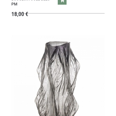
PM
18,00
€