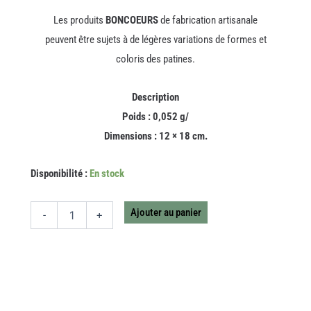
Les produits
BONCOEURS
de fabrication artisanale
peuvent être sujets à de légères variations de formes et
coloris des patines.
Description
Poids : 0,052 g/
Dimensions : 12 × 18 cm.
quantité
Disponibilité :
En stock
de
MIROIR
ELIGIA
Ajouter au panier
-
+
OR