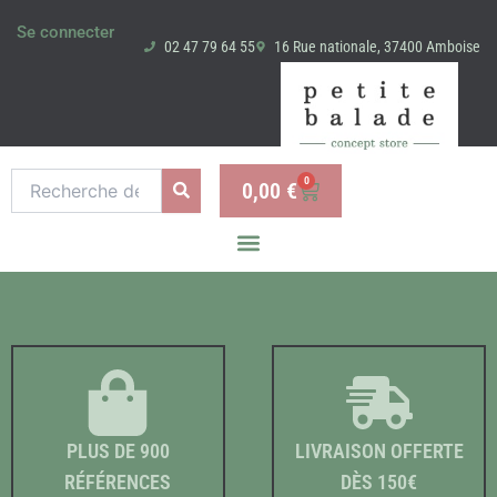
Aller
Se connecter
au
02 47 79 64 55
16 Rue nationale, 37400 Amboise
contenu
Recherche
0
0,00
€
Panier
pour :
PLUS DE 900
LIVRAISON OFFERTE
RÉFÉRENCES
DÈS 150€