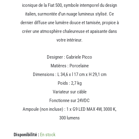
iconique de la Fiat 500, symbole intemporel du design
italien, surmontée d’un nuage lumineux stylisé. Ce
dernier diffuse une lumière douce et tamisée, propice à
créer une atmosphère chaleureuse et apaisante dans
votre intérieur.
Designer : Gabriele Picco
Matières : Porcelaine
Dimensions : L 34,6 x l 17 cm x H 29,1 cm
Poids : 2,7 kg
Variateur sur câble
Fonctionne sur 24VDC
Ampoule (non incluse) : 1 x G9 LED MAX 4W, 3000 K,
300 lumens
quantité
Disponibilité :
En stock