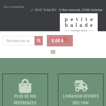
Aller
Se connecter
au
02 47 79 64 55
16 Rue nationale, 37400 Amboise
contenu
Recherche
0
0,00
€
Panier
pour :
PLUS DE 900
LIVRAISON OFFERTE
RÉFÉRENCES
DÈS 150€