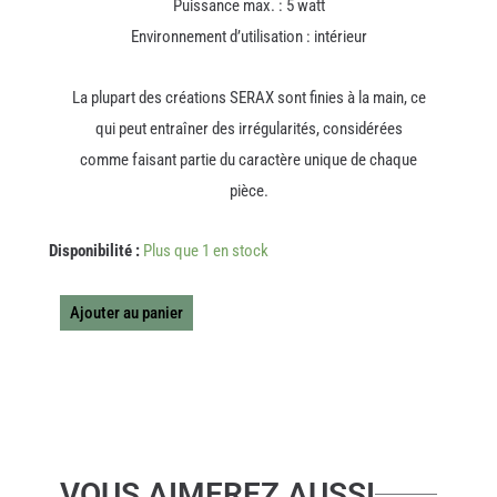
Puissance max. : 5 watt
Environnement d’utilisation : intérieur
La plupart des créations SERAX sont finies à la main, ce
qui peut entraîner des irrégularités, considérées
comme faisant partie du caractère unique de chaque
pièce.
quantité
Disponibilité :
Plus que 1 en stock
de
LAMPE
JOE
Ajouter au panier
N°1
VOUS AIMEREZ AUSSI