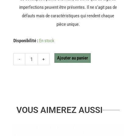
imperfections peuvent être présentes. Il ne s’agit pas de
défauts mais de caractéristiques qui rendent chaque
pièce unique.
quantité
Disponibilité :
En stock
de
KOKESHI
KARL
Ajouter au panier
-
+
GREY
VOUS AIMEREZ AUSSI