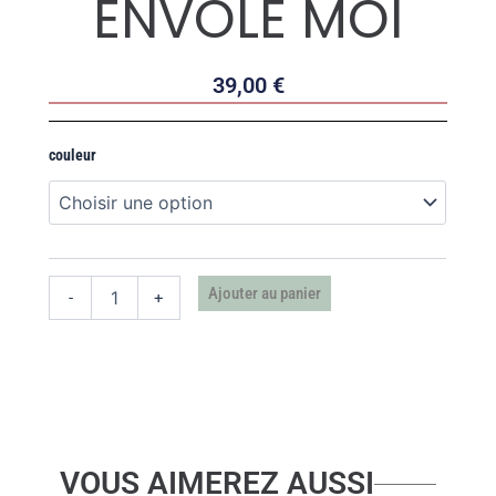
ENVOLE MOI
39,00
€
quantité
couleur
de
EX
VOTO
ENVOLE
MOI
Ajouter au panier
-
+
VOUS AIMEREZ AUSSI