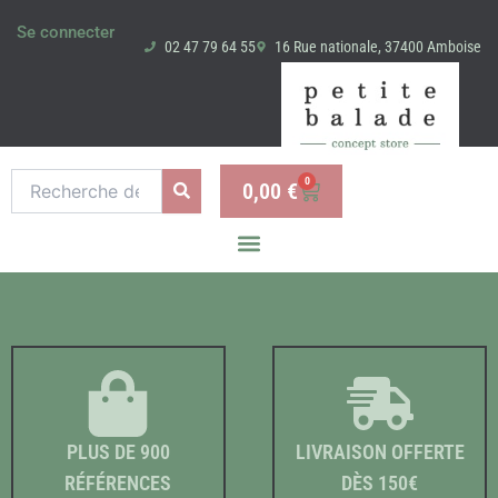
Aller
Se connecter
au
02 47 79 64 55
16 Rue nationale, 37400 Amboise
contenu
Recherche
0
0,00
€
Panier
pour :
PLUS DE 900
LIVRAISON OFFERTE
RÉFÉRENCES
DÈS 150€