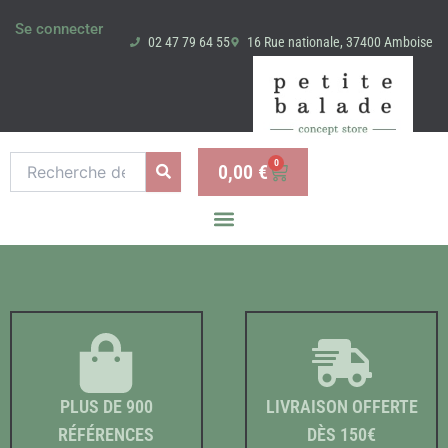
Aller
Se connecter
au
02 47 79 64 55
16 Rue nationale, 37400 Amboise
contenu
Recherche
0
0,00
€
Panier
pour :
PLUS DE 900
LIVRAISON OFFERTE
RÉFÉRENCES
DÈS 150€