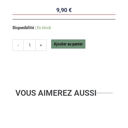
9,90
€
quantité
Disponibilité :
En stock
de
DAHLIA
POMPON
Ajouter au panier
-
+
PURPLE
VOUS AIMEREZ AUSSI