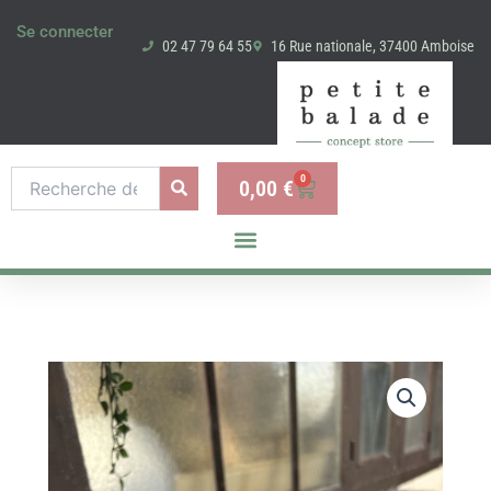
POMPON
Aller
Se connecter
PURPLE
au
02 47 79 64 55
16 Rue nationale, 37400 Amboise
contenu
Recherche
0
0,00
€
Panier
pour :