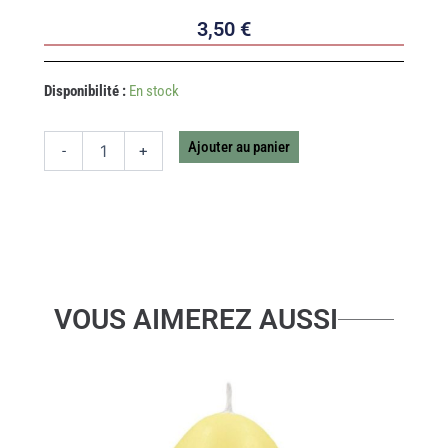
3,50
€
quantité
Disponibilité :
En stock
de
CLOU
ETOILE
Ajouter au panier
-
+
T2
VOUS AIMEREZ AUSSI