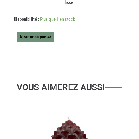
lisse.
quantité
Disponibilité :
Plus que 1 en stock
de
CHAMBRE
DE
Ajouter au panier
PRINCESSSE
DORE
VOUS AIMEREZ AUSSI