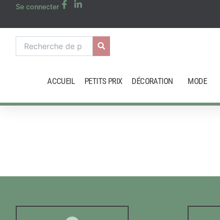
Aller
Se connecter
au
contenu
Recherche
pour :
ACCUEIL
PETITS PRIX
DÉCORATION
MODE